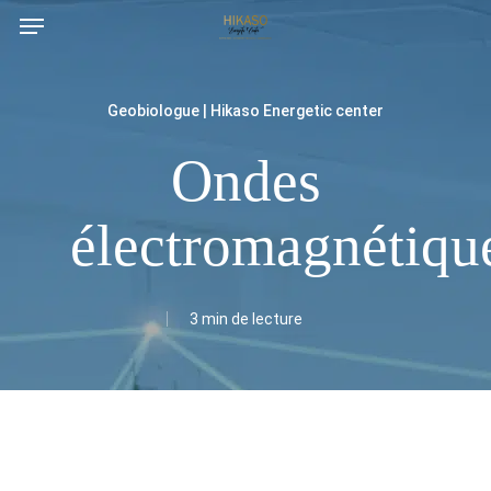
Menu
Skip
to
main
Geobiologue | Hikaso Energetic center
content
Ondes
électromagnétiqu
3 min de lecture